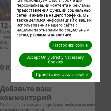
Мы используем файлы cookie для
персонализации контента и рекламы,
предоставления функций социальных
сетей и анализа нашего трафика. Мы
также делимся информацией о вашем
12 летний Иисус
использовании нашего сайта с
нашими партнерами по социальным
Рекомендуемые
Адвентисты ДВ
сетям, рекламе и аналитике.
| Хабаровск. Лозовский С.А.
02 June, 2024
Настройки cookie
Канал:
Адвентисты ДВ
Accept Only Strictly Necessary
Cookies
0 Комментарийs
Добавить комментарий
Принять все файлы cookie
Добавьте ваш
комментарий
Чтобы добавить комментарий, вам необходимо войти
или зарегистрироваться.