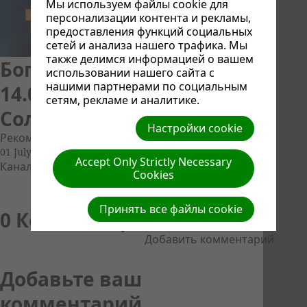
Мы используем файлы cookie для
персонализации контента и рекламы,
предоставления функций социальных
сетей и анализа нашего трафика. Мы
также делимся информацией о вашем
Бог есть Творец.
использовании нашего сайта с
нашими партнерами по социальным
14.06.2024 г. Проповедь -
сетям, рекламе и аналитике.
Соломко Е.А.
Настройки cookie
Рекомендуемые
Адвентисты ДВ
01 July, 2024
Accept Only Strictly Necessary
Канал:
Адвентисты ДВ
Cookies
Принять все файлы cookie
0 Комментарийs
Добавить комментарий
Добавьте ваш
комментарий